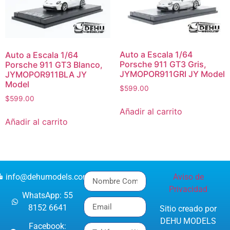
Auto a Escala 1/64
Auto a Escala 1/64
Porsche 911 GT3 Gris,
Porsche 911 GT3 Blanco,
JYMOPOR911GRI JY Model
JYMOPOR911BLA JY
Model
$
599.00
$
599.00
Añadir al carrito
Añadir al carrito
info@dehumodels.com
Aviso de
Privacidad
WhatsApp: 55
8152 6641
Sitio creado por
DEHU MODELS
Facebook: