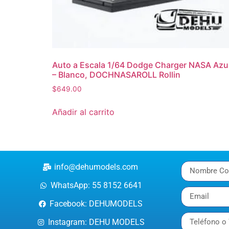
Auto a Escala 1/64 Dodge Charger NASA Azu
– Blanco, DOCHNASAROLL Rollin
$
649.00
Añadir al carrito
info@dehumodels.com
WhatsApp: 55 8152 6641
Facebook: DEHUMODELS
Instagram: DEHU MODELS