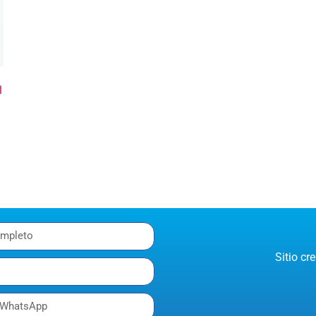
l
Sitio c