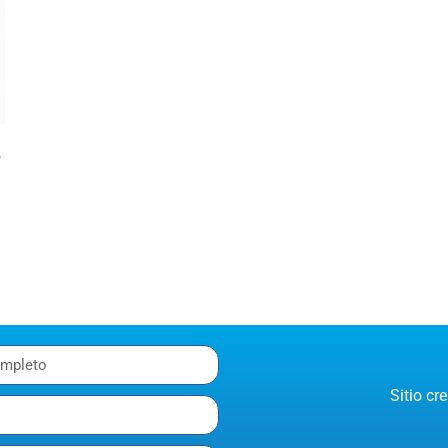
O
Sitio c