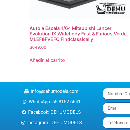
Auto a Escala 1/64 Mitsubishi Lancer
Evolution IX Widebody Fast & Furious Verde,
MLEF&FVEFC Findclassically
$
649.00
Añadir al carrito
info@dehumodels.com
WhatsApp: 55 8152 6641
Facebook: DEHUMODELS
Instagram: DEHU MODELS