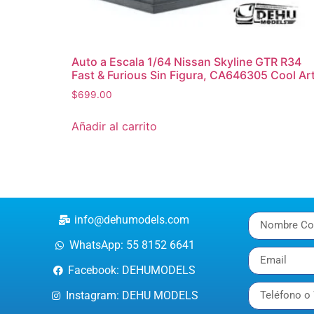
Auto a Escala 1/64 Nissan Skyline GTR R34
Fast & Furious Sin Figura, CA646305 Cool Ar
$
699.00
Añadir al carrito
info@dehumodels.com
WhatsApp: 55 8152 6641
Facebook: DEHUMODELS
Instagram: DEHU MODELS