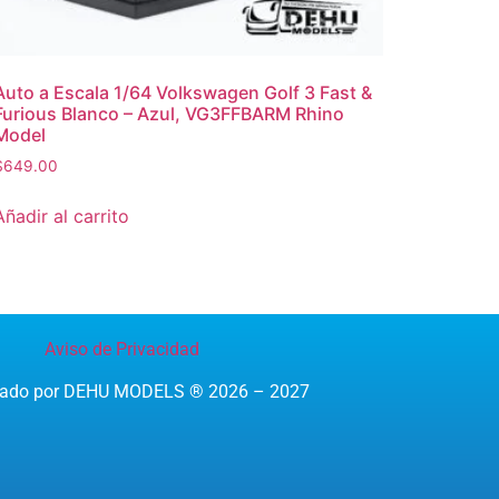
Auto a Escala 1/64 Volkswagen Golf 3 Fast &
Furious Blanco – Azul, VG3FFBARM Rhino
Model
$
649.00
Añadir al carrito
Aviso de Privacidad
reado por DEHU MODELS ® 2026 – 2027