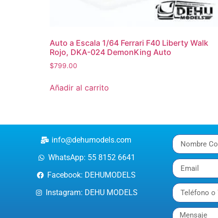
Auto a Escala 1/64 Ferrari F40 Liberty Walk
Rojo, DKA-024 DemonKing Auto
$
799.00
Añadir al carrito
info@dehumodels.com
WhatsApp: 55 8152 6641
Facebook: DEHUMODELS
Instagram: DEHU MODELS