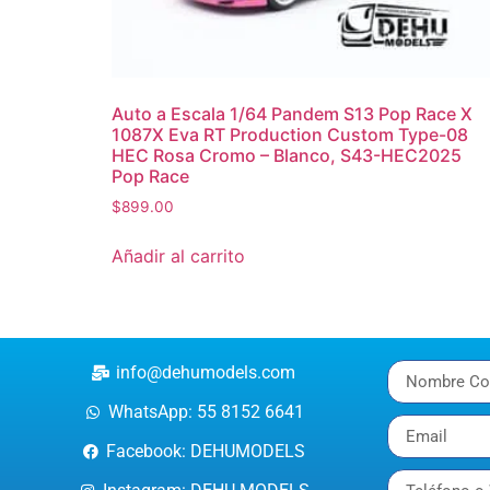
Auto a Escala 1/64 Pandem S13 Pop Race X
1087X Eva RT Production Custom Type-08
HEC Rosa Cromo – Blanco, S43-HEC2025
Pop Race
$
899.00
Añadir al carrito
info@dehumodels.com
WhatsApp: 55 8152 6641
Facebook: DEHUMODELS