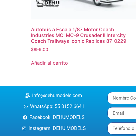
Autobús a Escala 1/87 Motor Coach
Industries MCI MC-9 Crusader II Intercity
Coach Trailways Iconic Replicas 87-0229
$
899.00
Añadir al carrito
info@dehumodels.com
WhatsApp: 55 8152 6641
Facebook: DEHUMODELS
Instagram: DEHU MODELS