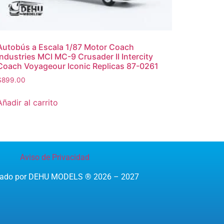
Autobús a Escala 1/87 Motor Coach
Industries MCI MC-9 Crusader II Intercity
Coach Voyageour Iconic Replicas 87-0261
$
899.00
Añadir al carrito
Aviso de Privacidad
reado por DEHU MODELS ® 2026 – 2027