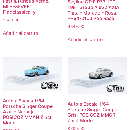
Fast & Furious Verde,
Skyline GT-R R32 JTC
MLEF&FVEFC
1991 Group A #22 AXIA
Findclassically
Plata – Morado – Rosa,
PR64-0103 Pop Race
$
649.00
$
349.00
Añadir al carrito
Añadir al carrito
Auto a Escala 1/64
Auto a Escala 1/64
Porsche Singer Coupe
Porsche Singer Coupe
Azul – Naranja,
Gris, POSICOZIMMGR
POSICOZIMMAN Zinct
Zinct Model
Model
$
699.00