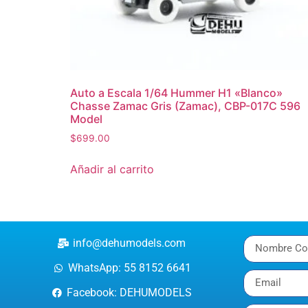
Auto a Escala 1/64 Hummer H1 «Blanco»
Chasse Zamac Gris (Zamac), CBP-017C 596
Model
$
699.00
Añadir al carrito
info@dehumodels.com
WhatsApp: 55 8152 6641
Facebook: DEHUMODELS