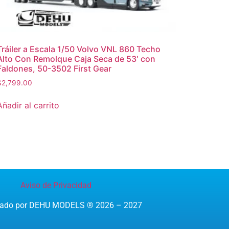
Tráiler a Escala 1/50 Volvo VNL 860 Techo
Alto Con Remolque Caja Seca de 53′ con
Faldones, 50-3502 First Gear
$
2,799.00
Añadir al carrito
Aviso de Privacidad
reado por DEHU MODELS ® 2026 – 2027