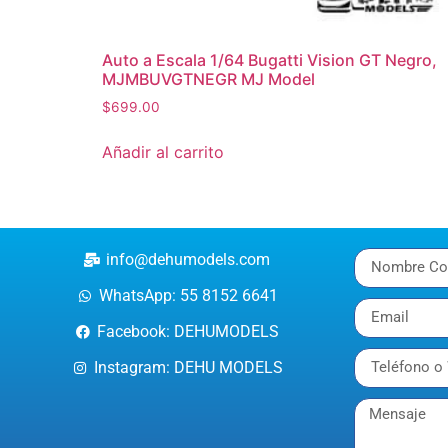
Auto a Escala 1/64 Bugatti Vision GT Negro,
MJMBUVGTNEGR MJ Model
$
699.00
Añadir al carrito
info@dehumodels.com
WhatsApp: 55 8152 6641
Facebook: DEHUMODELS
Instagram: DEHU MODELS