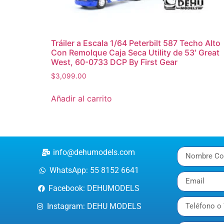
Tráiler a Escala 1/64 Peterbilt 587 Techo Alto
Con Remolque Caja Seca Utility de 53′ Great
West, 60-0733 DCP By First Gear
$
3,099.00
Añadir al carrito
info@dehumodels.com
WhatsApp: 55 8152 6641
Facebook: DEHUMODELS
Instagram: DEHU MODELS