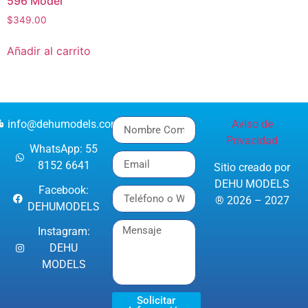
596 Model
$
349.00
Añadir al carrito
info@dehumodels.com
Aviso de
Privacidad
WhatsApp: 55
8152 6641
Sitio creado por
DEHU MODELS
Facebook:
® 2026 – 2027
DEHUMODELS
Instagram:
DEHU
MODELS
Solicitar