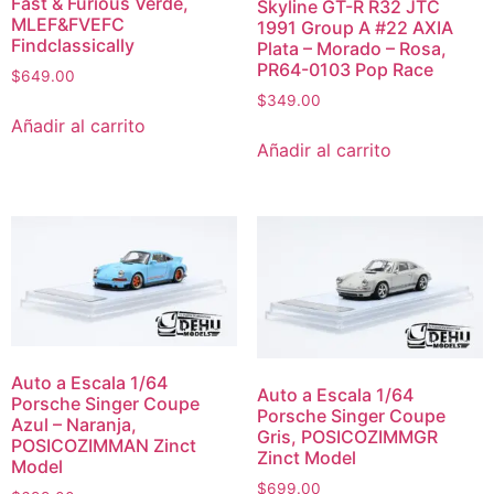
Fast & Furious Verde,
Skyline GT-R R32 JTC
MLEF&FVEFC
1991 Group A #22 AXIA
Findclassically
Plata – Morado – Rosa,
PR64-0103 Pop Race
$
649.00
$
349.00
Añadir al carrito
Añadir al carrito
Auto a Escala 1/64
Auto a Escala 1/64
Porsche Singer Coupe
Porsche Singer Coupe
Azul – Naranja,
Gris, POSICOZIMMGR
POSICOZIMMAN Zinct
Zinct Model
Model
$
699.00