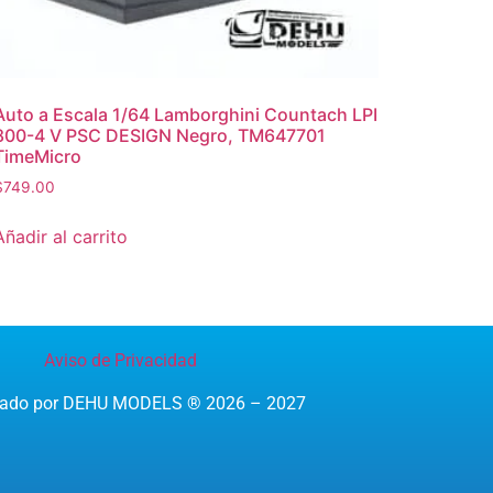
Auto a Escala 1/64 Lamborghini Countach LPI
800-4 V PSC DESIGN Negro, TM647701
TimeMicro
$
749.00
Añadir al carrito
Aviso de Privacidad
reado por DEHU MODELS ® 2026 – 2027