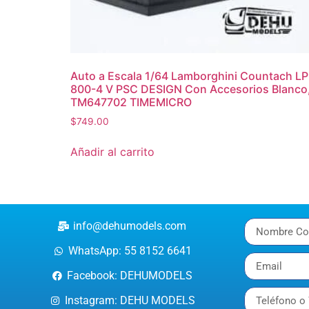
Auto a Escala 1/64 Lamborghini Countach LP
800-4 V PSC DESIGN Con Accesorios Blanco
TM647702 TIMEMICRO
$
749.00
Añadir al carrito
info@dehumodels.com
WhatsApp: 55 8152 6641
Facebook: DEHUMODELS
Instagram: DEHU MODELS