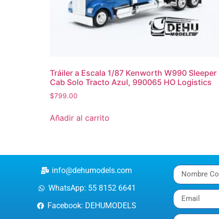
Tráiler a Escala 1/87 Kenworth W990 Sleeper
Cab Solo Tracto Azul, 990065 HO Logistics
$
799.00
Añadir al carrito
info@dehumodels.com
WhatsApp: 55 8152 6641
Facebook: DEHUMODELS