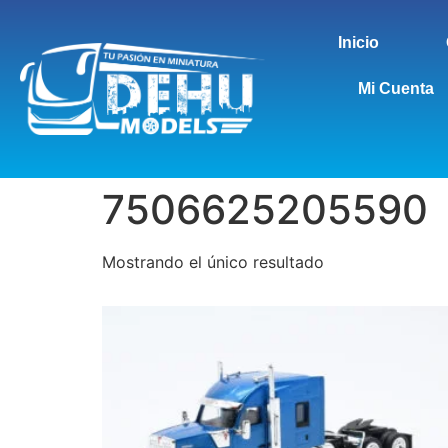
Inicio
Mi Cuenta
7506625205590
Mostrando el único resultado