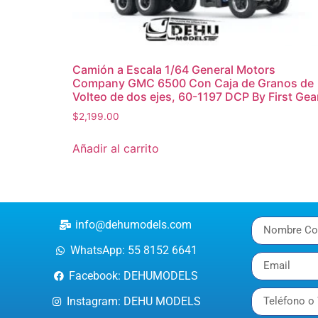
Camión a Escala 1/64 General Motors
Company GMC 6500 Con Caja de Granos de
Volteo de dos ejes, 60-1197 DCP By First Gea
$
2,199.00
Añadir al carrito
info@dehumodels.com
WhatsApp: 55 8152 6641
Facebook: DEHUMODELS
Instagram: DEHU MODELS