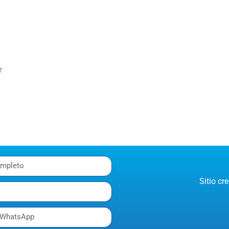
r
Sitio c