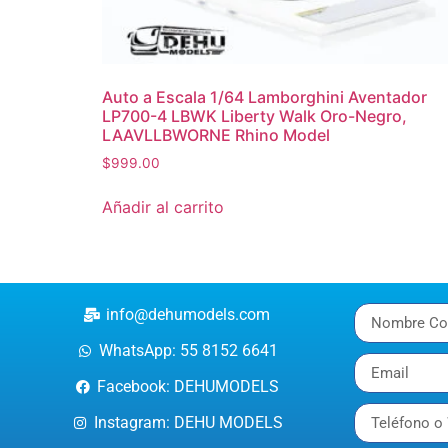
Auto a Escala 1/64 Lamborghini Aventador
LP700-4 LBWK Liberty Walk Oro-Negro,
LAAVLLBWORNE Rhino Model
$
999.00
Añadir al carrito
info@dehumodels.com
WhatsApp: 55 8152 6641
Facebook: DEHUMODELS
Instagram: DEHU MODELS