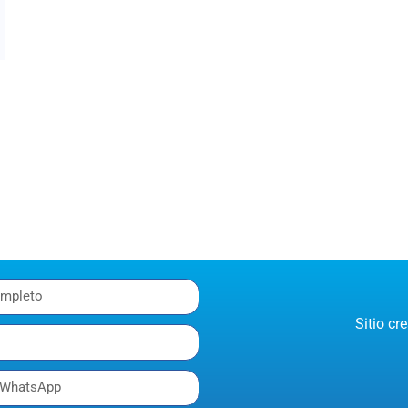
o
Sitio c